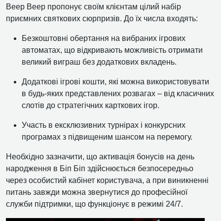
Beep Beep пропонує своїм клієнтам цілий набір
приємних святкових сюрпризів. До їх числа входять:
Безкоштовні обертання на вибраних ігрових
автоматах, що відкривають можливість отримати
великий виграш без додаткових вкладень.
Додаткові ігрові кошти, які можна використовувати
в будь-яких представлених розвагах – від класичних
слотів до стратегічних карткових ігор.
Участь в ексклюзивних турнірах і конкурсних
програмах з підвищеним шансом на перемогу.
Необхідно зазначити, що активація бонусів на день
народження в Біп Біп здійснюється безпосередньо
через особистий кабінет користувача, а при виникненні
питань завжди можна звернутися до професійної
служби підтримки, що функціонує в режимі 24/7.