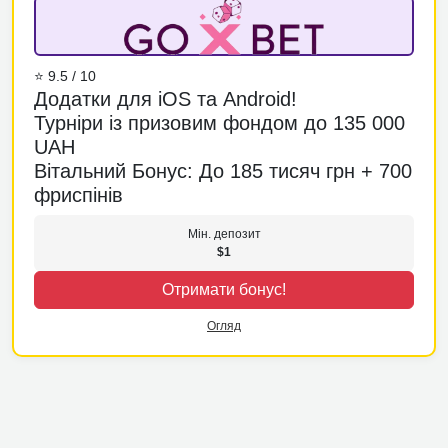
⭐ 9.5 / 10
Додатки для iOS та Android!
Турніри із призовим фондом до 135 000
UAH
Вітальний Бонус: До 185 тисяч грн + 700
фриспінів
Мін. депозит
$1
Отримати бонус!
Огляд