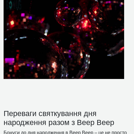
Переваги святкування дня
народження разом з Beep Beep
Бонуси до дня народження в Beep Beep – це не просто