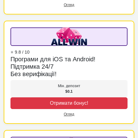
Огляд
⭐ 9.8 / 10
Програми для iOS та Android!
Підтримка 24/7
Без верифікації!
Мін. депозит
$0.1
Отримати бонус!
Огляд