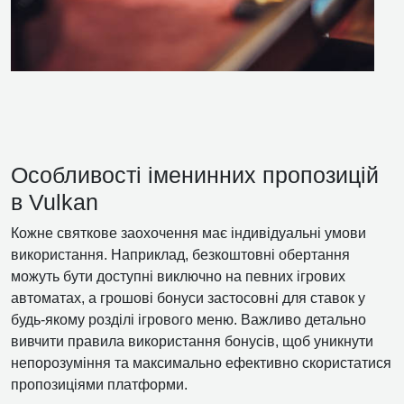
Особливості іменинних пропозицій
в Vulkan
Кожне святкове заохочення має індивідуальні умови
використання. Наприклад, безкоштовні обертання
можуть бути доступні виключно на певних ігрових
автоматах, а грошові бонуси застосовні для ставок у
будь-якому розділі ігрового меню. Важливо детально
вивчити правила використання бонусів, щоб уникнути
непорозуміння та максимально ефективно скористатися
пропозиціями платформи.