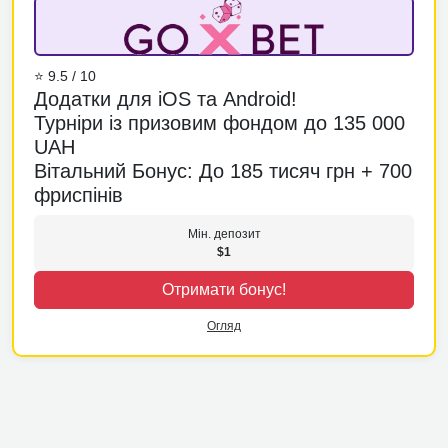
⭐ 9.5 / 10
Додатки для iOS та Android!
Турніри із призовим фондом до 135 000
UAH
Вітальний Бонус: До 185 тисяч грн + 700
фриспінів
Мін. депозит
$1
Отримати бонус!
Огляд