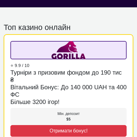
Топ казино онлайн
⭐ 9.9 / 10
Турніри з призовим фондом до 190 тис
₴
Вітальний Бонус: До 140 000 UAH та 400
ФС
Більше 3200 ігор!
Мін. депозит
$5
Отримати бонус!