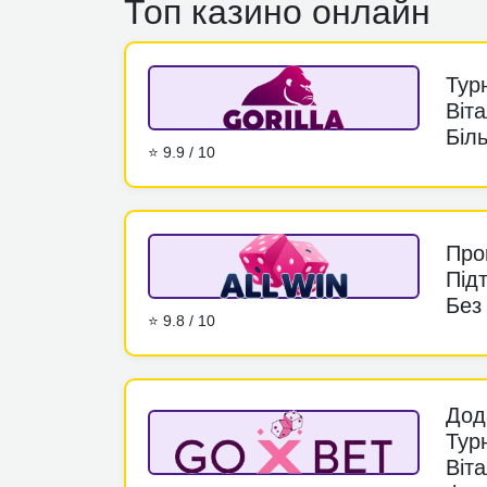
Топ казино онлайн
Тур
Віт
Біль
⭐ 9.9 / 10
Про
Під
Без 
⭐ 9.8 / 10
Дод
Тур
Віт