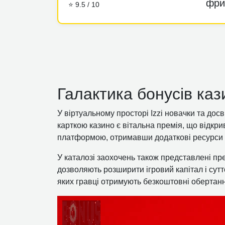
фри
⭐ 9.5 / 10
Галактика бонусів кази
У віртуальному просторі Izzi новачки та до
карткою казино є вітальна премія, що відкри
платформою, отримавши додаткові ресурси 
У каталозі заохочень також представлені прем
дозволяють розширити ігровий капітал і сутт
яких гравці отримують безкоштовні обертанн