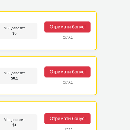
Отримати бонус!
Мін. депозит
$5
Огляд
Отримати бонус!
Мін. депозит
$0.1
Огляд
Отримати бонус!
Мін. депозит
$1
Огляд