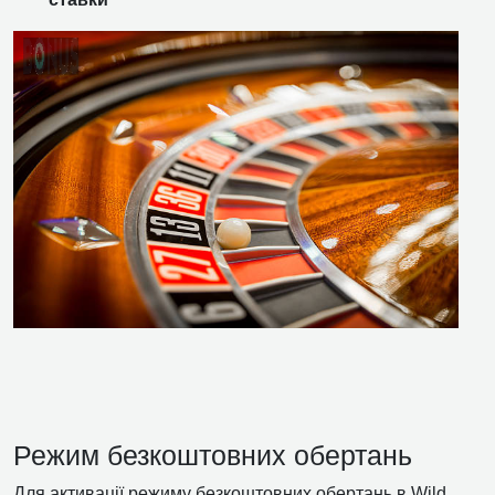
Режим безкоштовних обертань
Для активації режиму безкоштовних обертань в Wild