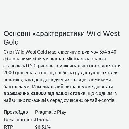
Основні характеристики Wild West
Gold
Слот Wild West Gold має класичну структуру 5x4 з 40
фіксованими лініями виплат. Мінімальна ставка
становить 0.20 гривень, а максимальна може досягати
2000 гривень за спін, що робить гру доступною як для
новачків, так і для досвідчених гравців з великими
банкролами. Максимальний виграш може досягати
вражаючих x10000 від вашої ставки
, що є одним із
найвищих показників серед сучасних онлайн-слотів.
Провайдер
Pragmatic Play
Волатильність
Висока
RTP
96.51%