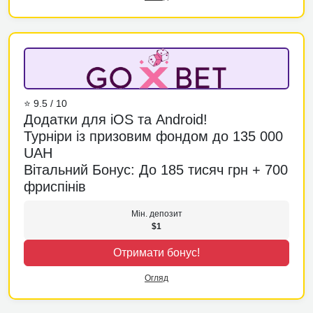
⭐ 9.5 / 10
Додатки для iOS та Android!
Турніри із призовим фондом до 135 000
UAH
Вітальний Бонус: До 185 тисяч грн + 700
фриспінів
Мін. депозит
$1
Отримати бонус!
Огляд