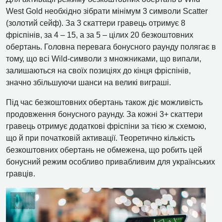
West Gold необхідно зібрати мінімум 3 символи Scatter
(золотий сейф). За 3 скаттери гравець отримує 8
фріспінів, за 4 – 15, а за 5 – цілих 20 безкоштовних
обертань. Головна перевага бонусного раунду полягає в
тому, що всі Wild-символи з множниками, що випали,
залишаються на своїх позиціях до кінця фріспінів,
значно збільшуючи шанси на великі виграші.
Під час безкоштовних обертань також діє можливість
продовження бонусного раунду. За кожні 3+ скаттери
гравець отримує додаткові фріспіни за тією ж схемою,
що й при початковій активації. Теоретично кількість
безкоштовних обертань не обмежена, що робить цей
бонусний режим особливо привабливим для українських
гравців.