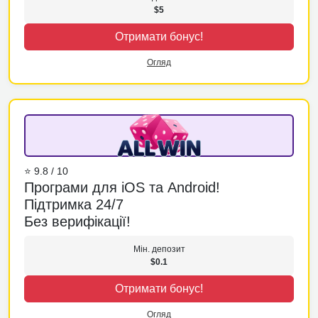
$5
Отримати бонус!
Огляд
⭐ 9.8 / 10
Програми для iOS та Android!
Підтримка 24/7
Без верифікації!
Мін. депозит
$0.1
Отримати бонус!
Огляд