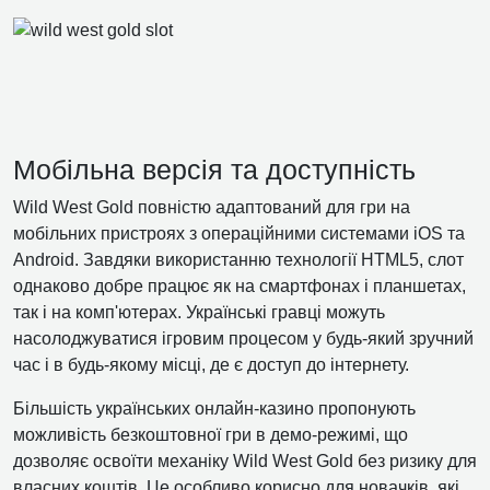
Мобільна версія та доступність
Wild West Gold повністю адаптований для гри на
мобільних пристроях з операційними системами iOS та
Android. Завдяки використанню технології HTML5, слот
однаково добре працює як на смартфонах і планшетах,
так і на комп'ютерах. Українські гравці можуть
насолоджуватися ігровим процесом у будь-який зручний
час і в будь-якому місці, де є доступ до інтернету.
Більшість українських онлайн-казино пропонують
можливість безкоштовної гри в демо-режимі, що
дозволяє освоїти механіку Wild West Gold без ризику для
власних коштів. Це особливо корисно для новачків, які