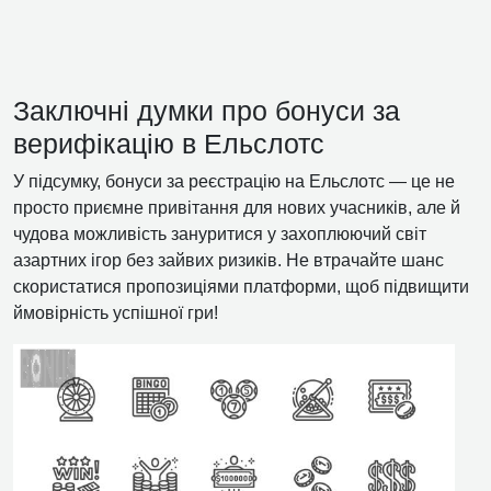
Заключні думки про бонуси за
верифікацію в Ельслотс
У підсумку, бонуси за реєстрацію на Ельслотс — це не
просто приємне привітання для нових учасників, але й
чудова можливість зануритися у захоплюючий світ
азартних ігор без зайвих ризиків. Не втрачайте шанс
скористатися пропозиціями платформи, щоб підвищити
ймовірність успішної гри!