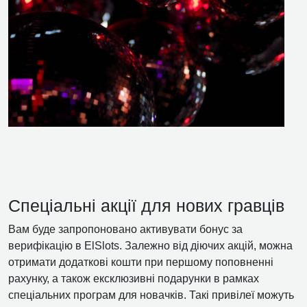
Спеціальні акції для нових гравців
Вам буде запропоновано активувати бонус за
верифікацію в ElSlots. Залежно від діючих акцій, можна
отримати додаткові кошти при першому поповненні
рахунку, а також ексклюзивні подарунки в рамках
спеціальних програм для новачків. Такі привілеї можуть