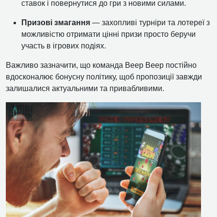
ставок і повернутися до гри з новими силами.
Призові змагання
— захопливі турніри та лотереї з
можливістю отримати цінні призи просто беручи
участь в ігрових подіях.
Важливо зазначити, що команда Beep Beep постійно
вдосконалює бонусну політику, щоб пропозиції завжди
залишалися актуальними та привабливими.