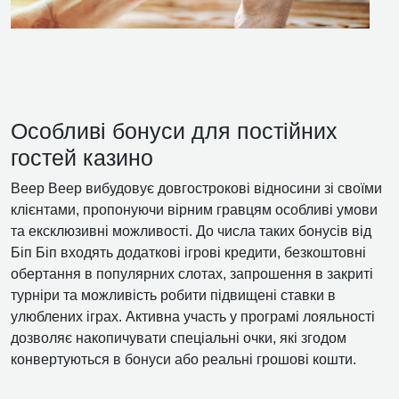
Особливі бонуси для постійних
гостей казино
Beep Beep вибудовує довгострокові відносини зі своїми
клієнтами, пропонуючи вірним гравцям особливі умови
та ексклюзивні можливості. До числа таких бонусів від
Біп Біп входять додаткові ігрові кредити, безкоштовні
обертання в популярних слотах, запрошення в закриті
турніри та можливість робити підвищені ставки в
улюблених іграх. Активна участь у програмі лояльності
дозволяє накопичувати спеціальні очки, які згодом
конвертуються в бонуси або реальні грошові кошти.