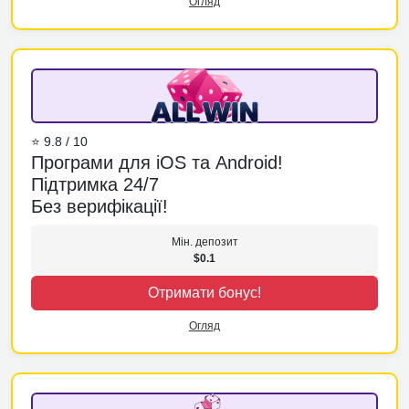
Огляд
⭐ 9.8 / 10
Програми для iOS та Android!
Підтримка 24/7
Без верифікації!
Мін. депозит
$0.1
Отримати бонус!
Огляд