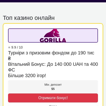
Топ казино онлайн
⭐ 9.9 / 10
Турніри з призовим фондом до 190 тис
₴
Вітальний Бонус: До 140 000 UAH та 400
ФС
Більше 3200 ігор!
Мін. депозит
$5
Отримати бонус!