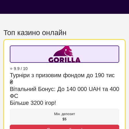
Топ казино онлайн
⭐ 9.9 / 10
Турніри з призовим фондом до 190 тис
₴
Вітальний Бонус: До 140 000 UAH та 400
ФС
Більше 3200 ігор!
Мін. депозит
$5