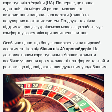
користувачів з України (UA). По-перше, це повна
адаптація під місцевий ринок – можливість
використання національної валюти (гривні) та
популярних платіжних систем. По-друге, технічна
підтримка працює українською мовою, що забезпечує
комфортну взаємодію при виникненні питань.
Особливо цінно, що бонус поширюється на широкий
асортимент ігор від
більш ніж 40 провайдерів
. Це
дозволяє новим користувачам з України отримати
всебічне уявлення про можливості платформи та знайти
розваги, що відповідають індивідуальним уподобанням.