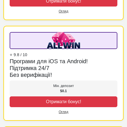
Отримати бонус!
Огляд
⭐ 9.8 / 10
Програми для iOS та Android!
Підтримка 24/7
Без верифікації!
Мін. депозит
$0.1
Отримати бонус!
Огляд