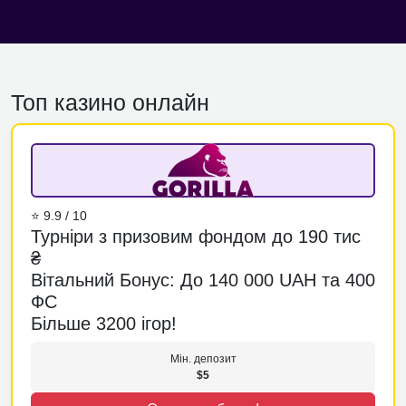
Топ казино онлайн
⭐ 9.9 / 10
Турніри з призовим фондом до 190 тис
₴
Вітальний Бонус: До 140 000 UAH та 400
ФС
Більше 3200 ігор!
Мін. депозит
$5