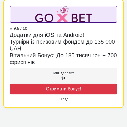
⭐ 9.5 / 10
Додатки для iOS та Android!
Турніри із призовим фондом до 135 000
UAH
Вітальний Бонус: До 185 тисяч грн + 700
фриспінів
Мін. депозит
$1
Отримати бонус!
Огляд