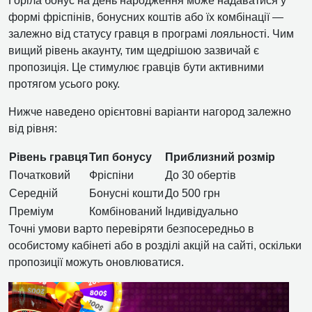
Горіла бонус на день народження може надаватися у
формі фріспінів, бонусних коштів або їх комбінації —
залежно від статусу гравця в програмі лояльності. Чим
вищий рівень акаунту, тим щедрішою зазвичай є
пропозиція. Це стимулює гравців бути активними
протягом усього року.
Нижче наведено орієнтовні варіанти нагород залежно
від рівня:
Рівень гравця
Тип бонусу
Приблизний розмір
Початковий
Фріспіни
До 30 обертів
Середній
Бонусні кошти
До 500 грн
Преміум
Комбінований
Індивідуально
Точні умови варто перевіряти безпосередньо в
особистому кабінеті або в розділі акцій на сайті, оскільки
пропозиції можуть оновлюватися.