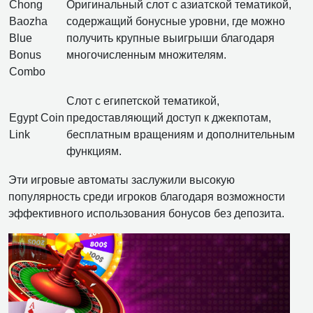
Chong
Оригинальный слот с азиатской тематикой,
Baozha
содержащий бонусные уровни, где можно
Blue
получить крупные выигрыши благодаря
Bonus
многочисленным множителям.
Combo
Слот с египетской тематикой,
Egypt Coin
предоставляющий доступ к джекпотам,
Link
бесплатным вращениям и дополнительным
функциям.
Эти игровые автоматы заслужили высокую
популярность среди игроков благодаря возможности
эффективного использования бонусов без депозита.