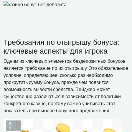
Требования по отыгрышу бонуса:
ключевые аспекты для игрока
Одним из ключевых элементов бездепозитных бонусов
является требование по их отыгрышу. Это обязательное
условие, определяющее, сколько раз необходимо
прокрутить сумму бонуса, прежде чем появится
возможность вывести средства. Вейджер может
существенно различаться в зависимости от политики
конкретного казино, поэтому важно учитывать этот
показатель при выборе бонусного предложения.