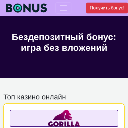
Получить бонус!
Бездепозитный бонус:
игра без вложений
Топ казино онлайн