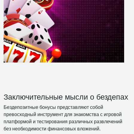
Заключительные мысли о бездепах
Бездепозитные бонусы представляют собой
превосходный инструмент для знакомства с игровой
платформой и тестирования различных развлечений
без необходимости финансовых вложений.