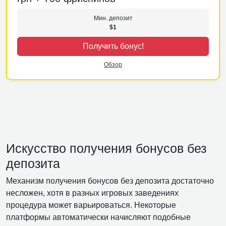
Мин. депозит
$1
Получить бонус!
Обзор
Искусство получения бонусов без
депозита
Механизм получения бонусов без депозита достаточно
несложен, хотя в разных игровых заведениях
процедура может варьироваться. Некоторые
платформы автоматически начисляют подобные