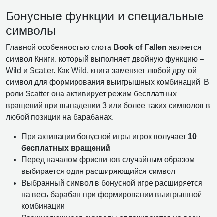
Бонусные функции и специальные
символы
Главной особенностью слота
Book of Fallen
является
символ Книги, который выполняет двойную функцию –
Wild и Scatter. Как Wild, книга заменяет любой другой
символ для формирования выигрышных комбинаций. В
роли Scatter она активирует режим бесплатных
вращений при выпадении 3 или более таких символов в
любой позиции на барабанах.
При активации бонусной игры игрок получает
10
бесплатных вращений
Перед началом фриспинов случайным образом
выбирается один расширяющийся символ
Выбранный символ в бонусной игре расширяется
на весь барабан при формировании выигрышной
комбинации