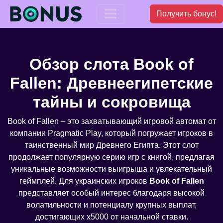
Получить бонус!
Обзор слота Book of
Fallen: Древнеегипетские
тайны и сокровища
Book of Fallen – это захватывающий игровой автомат от
компании Pragmatic Play, который погружает игроков в
таинственный мир Древнего Египта. Этот слот
продолжает популярную серию игр с книгой, предлагая
уникальные возможности выигрыша и увлекательный
геймплей. Для украинских игроков
Book of Fallen
представляет особый интерес благодаря высокой
волатильности и потенциалу крупных выплат,
достигающих х5000 от начальной ставки.