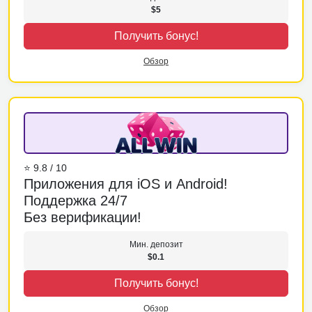
$5
Получить бонус!
Обзор
⭐ 9.8 / 10
Приложения для iOS и Android!
Поддержка 24/7
Без верификации!
Мин. депозит
$0.1
Получить бонус!
Обзор