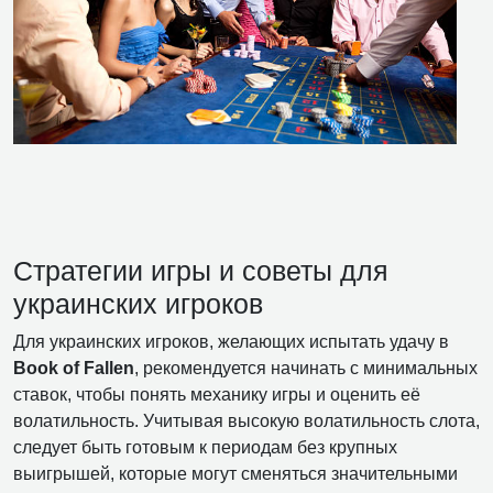
Стратегии игры и советы для
украинских игроков
Для украинских игроков, желающих испытать удачу в
Book of Fallen
, рекомендуется начинать с минимальных
ставок, чтобы понять механику игры и оценить её
волатильность. Учитывая высокую волатильность слота,
следует быть готовым к периодам без крупных
выигрышей, которые могут сменяться значительными