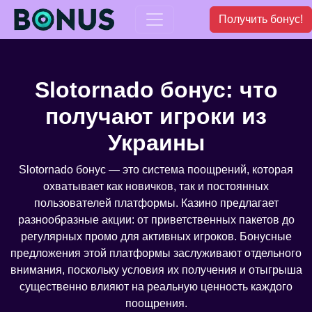
Получить бонус!
Slotornado бонус: что
получают игроки из
Украины
Slotornado бонус — это система поощрений, которая
охватывает как новичков, так и постоянных
пользователей платформы. Казино предлагает
разнообразные акции: от приветственных пакетов до
регулярных промо для активных игроков. Бонусные
предложения этой платформы заслуживают отдельного
внимания, поскольку условия их получения и отыгрыша
существенно влияют на реальную ценность каждого
поощрения.