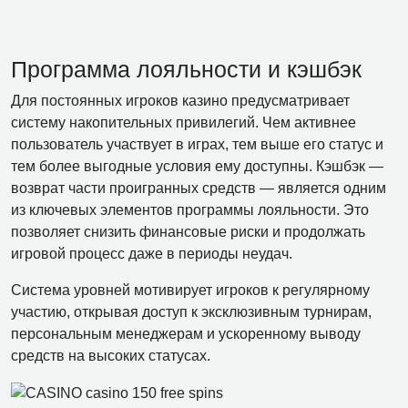
Программа лояльности и кэшбэк
Для постоянных игроков казино предусматривает
систему накопительных привилегий. Чем активнее
пользователь участвует в играх, тем выше его статус и
тем более выгодные условия ему доступны. Кэшбэк —
возврат части проигранных средств — является одним
из ключевых элементов программы лояльности. Это
позволяет снизить финансовые риски и продолжать
игровой процесс даже в периоды неудач.
Система уровней мотивирует игроков к регулярному
участию, открывая доступ к эксклюзивным турнирам,
персональным менеджерам и ускоренному выводу
средств на высоких статусах.