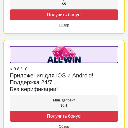
$5
Получить бонус!
Обзор
⭐ 9.8 / 10
Приложения для iOS и Android!
Поддержка 24/7
Без верификации!
Мин. депозит
$0.1
Получить бонус!
Обзор