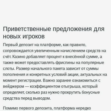
Приветственные предложения для
новых игроков
Первый депозит на платформе, как правило,
сопровождается увеличенным начислением средств на
счёт. Казино добавляет процент к внесённой сумме, а
также может предоставлять фриспины на популярные
слоты. Размер начального пакета зависит от суммы
пополнения и конкретных условий акции, актуальных на
момент регистрации. Важно заранее ознакомиться с
вейджером — коэффициентом отыгрыша, который
определяет, сколько раз нужно прокрутить бонусные
средства перед выводом.
Помимо первого депозита, платформа нередко