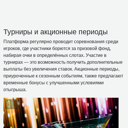
Турниры и акционные периоды
Платформа регулярно проводит соревнования среди
игроков, где участники борются за призовой фонд,
набирая очки в определённых слотах. Участие в
турнирах — это возможность получить дополнительные
выплаты без увеличения ставок. Акционные периоды,
приуроченные к сезонным событиям, также предлагают
временные бонусы с улучшенными условиями
отыгрыша.