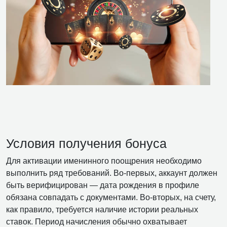
Условия получения бонуса
Для активации именинного поощрения необходимо
выполнить ряд требований. Во-первых, аккаунт должен
быть верифицирован — дата рождения в профиле
обязана совпадать с документами. Во-вторых, на счету,
как правило, требуется наличие истории реальных
ставок. Период начисления обычно охватывает