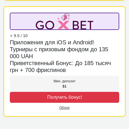
⭐ 9.5 / 10
Приложения для iOS и Android!
Турниры с призовым фондом до 135
000 UAH
Приветственный Бонус: До 185 тысяч
грн + 700 фриспинов
Мин. депозит
$1
Получить бонус!
Обзор