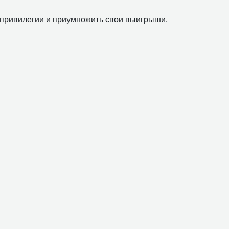
 привилегии и приумножить свои выигрыши.