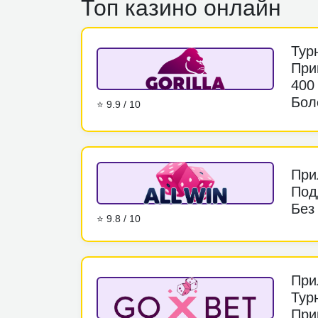
Топ казино онлайн
Тур
При
400
Бол
⭐ 9.9 / 10
При
Под
Без
⭐ 9.8 / 10
При
Тур
При