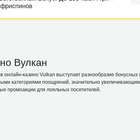
 фриспинов
ино Вулкан
в онлайн-казино Vulkan выступает разнообразие бонусных
чными категориями поощрений, значительно увеличивающим
ные промоакции для лояльных посетителей.