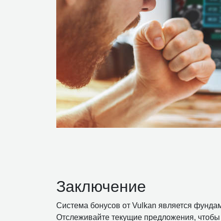
Заключение
Система бонусов от Vulkan является фунд
Отслеживайте текущие предложения, чтобы 