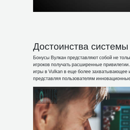
Достоинства системы
Бонусы Вулкан представляют собой не тольк
игроков получать расширенные привилегии
игры в Vulkan в еще более захватывающее и
представляя пользователям инновационны