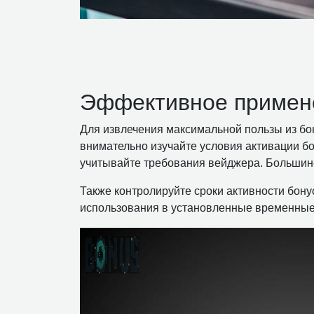
Эффективное примене
Для извлечения максимальной пользы из бо
внимательно изучайте условия активации б
учитывайте требования вейджера. Большинс
Также контролируйте сроки активности бон
использования в установленные временные 