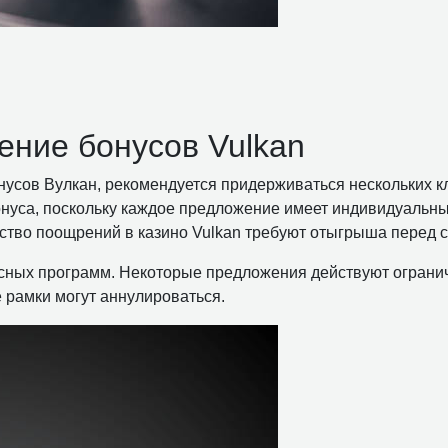
ние бонусов Vulkan
нусов Вулкан, рекомендуется придерживаться нескольких к
онуса, поскольку каждое предложение имеет индивидуальны
тво поощрений в казино Vulkan требуют отыгрыша перед с
усных программ. Некоторые предложения действуют огранич
рамки могут аннулироваться.