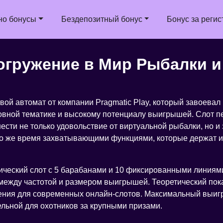
но бонусы
Бездепозитный бонус
Бонус за реги
Погружение в Мир Рыбалки 
вой автомат от компании Pragmatic Play, который завоевал
овной тематике и высокому потенциалу выигрышей. Слот пе
ести не только удовольствие от виртуальной рыбалки, но 
 то же время захватывающими функциями, которые держат и
сический слот с 5 барабанами и 10 фиксированными линиям
 между частотой и размером выигрышей. Теоретический пока
чения для современных онлайн-слотов. Максимальный выи
тельной для охотников за крупными призами.