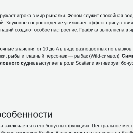
ужает игрока в мир рыбалки. Фоном служит спокойная водн
й. Звуковое сопровождение усиливает эффект присутствия
ций создают особое настроение. Графика выполнена в яр
чные значения от 10 до A в виде разноцветных поплавков 
ки, рыбы и главный персонаж — рыбак (Wild-символ).
Сим
ловного судна
выступает в роли Scatter и активирует бон
особенности
za заключается в его бонусных функциях. Центральное мес
более символов Scatter. В зависимости от количества Scatt