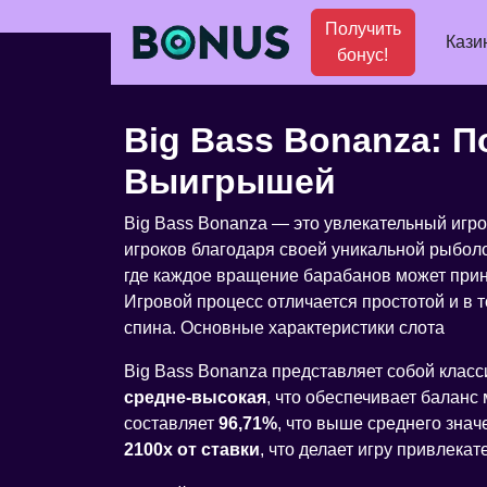
Получить
Кази
бонус!
Big Bass Bonanza: 
Выигрышей
Big Bass Bonanza — это увлекательный игро
игроков благодаря своей уникальной рыбол
где каждое вращение барабанов может прин
Игровой процесс отличается простотой и в
спина. Основные характеристики слота
Big Bass Bonanza представляет собой клас
средне-высокая
, что обеспечивает баланс
составляет
96,71%
, что выше среднего зна
2100x от ставки
, что делает игру привлека