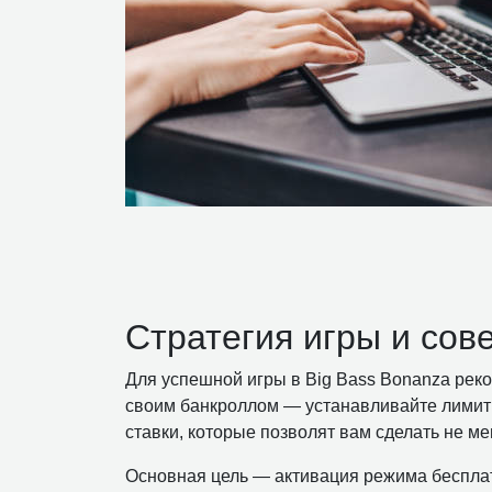
Стратегия игры и сов
Для успешной игры в Big Bass Bonanza рек
своим банкроллом — устанавливайте лимит
ставки, которые позволят вам сделать не м
Основная цель — активация режима бесплат