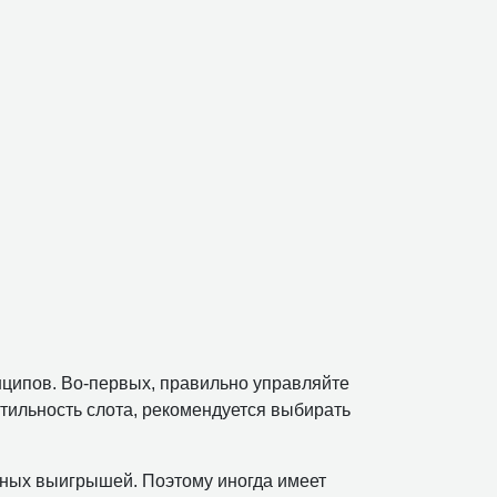
нципов. Во-первых, правильно управляйте
ильность слота, рекомендуется выбирать
пных выигрышей. Поэтому иногда имеет