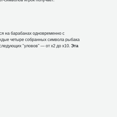
тся на барабанах одновременно с
аждые четыре собранных символа рыбака
следующих "уловов" — от x2 до x10.
Эта