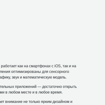
аботает как на смартфонах с iOS, так и на
авления оптимизированы для сенсорного
афику, звук и математическую модель.
ительных приложений — достаточно открыть
ми в любом месте и в любое время.
ает внимание не только ярким дизайном и