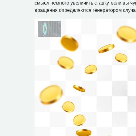
смысл немного увеличить ставку, если вы чу
вращения определяются генератором случай