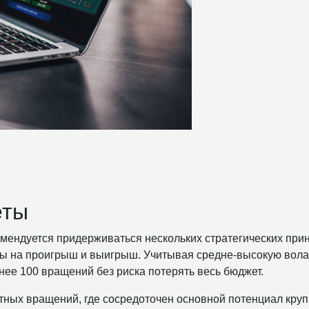
еты
омендуется придерживаться нескольких стратегических при
ы на проигрыш и выигрыш. Учитывая средне-высокую волат
енее 100 вращений без риска потерять весь бюджет.
ных вращений, где сосредоточен основной потенциал кру