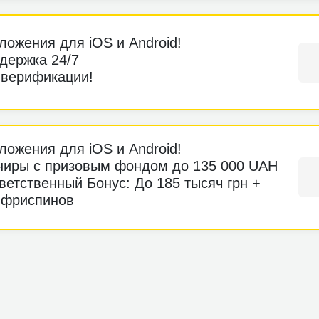
ложения для iOS и Android!
держка 24/7
 верификации!
ложения для iOS и Android!
ниры с призовым фондом до 135 000 UAH
ветственный Бонус: До 185 тысяч грн +
 фриспинов