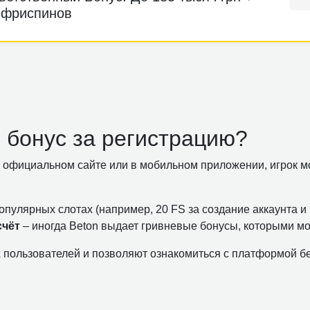
 фриспинов
o бонус за регистрацию?
 официальном сайте или в мобильном приложении, игрок м
пулярных слотах (например, 20 FS за создание аккаунта 
счёт
– иногда Beton выдает гривневые бонусы, которыми мо
 пользователей и позволяют ознакомиться с платформой бе