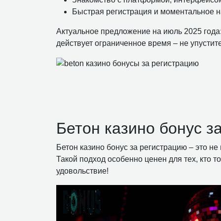
Быстрая регистрация и моментальное 
Актуальное предложение на июль 2025 года
действует ограниченное время – не упустит
Бетон казино бонус з
Бетон казино бонус за регистрацию – это н
Такой подход особенно ценен для тех, кто т
удовольствие!