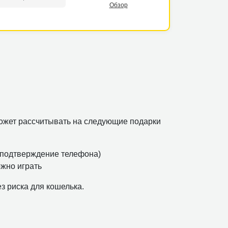
Обзор
ожет рассчитывать на следующие подарки
и подтверждение телефона)
жно играть
з риска для кошелька.