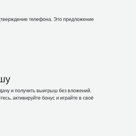
одтверждение телефона. Это предложение
ышу
удачу и получить выигрыш без вложений.
тесь, активируйте бонус и играйте в своё