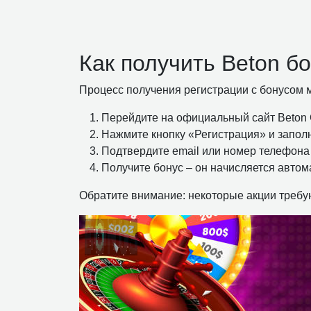
Как получить Beton б
Процесс получения регистрации с бонусом 
Перейдите на официальный сайт Beton 
Нажмите кнопку «Регистрация» и запол
Подтвердите email или номер телефона 
Получите бонус – он начисляется автом
Обратите внимание: некоторые акции требу