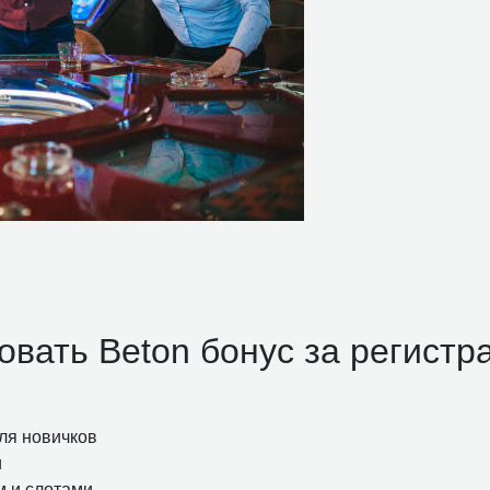
овать Beton бонус за регист
ля новичков
и
м и слотами