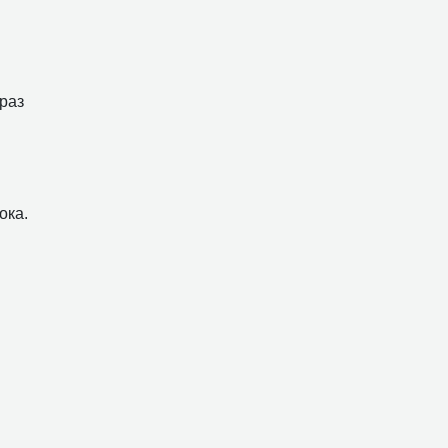
 раз
ока.