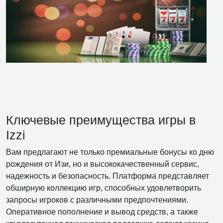
Ключевые преимущества игры в
Izzi
Вам предлагают не только премиальные бонусы ко дню
рождения от Изи, но и высококачественный сервис,
надежность и безопасность. Платформа представляет
обширную коллекцию игр, способных удовлетворить
запросы игроков с различными предпочтениями.
Оперативное пополнение и вывод средств, а также