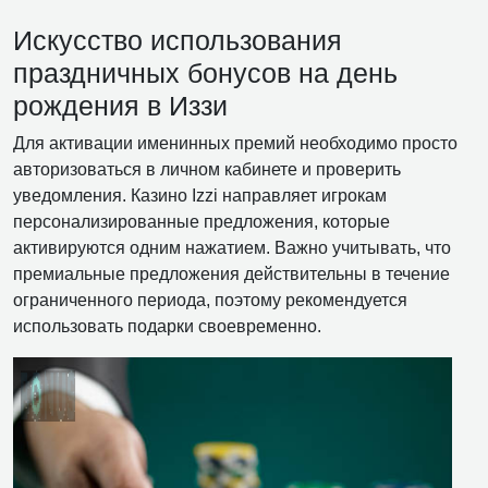
Искусство использования
праздничных бонусов на день
рождения в Иззи
Для активации именинных премий необходимо просто
авторизоваться в личном кабинете и проверить
уведомления. Казино Izzi направляет игрокам
персонализированные предложения, которые
активируются одним нажатием. Важно учитывать, что
премиальные предложения действительны в течение
ограниченного периода, поэтому рекомендуется
использовать подарки своевременно.