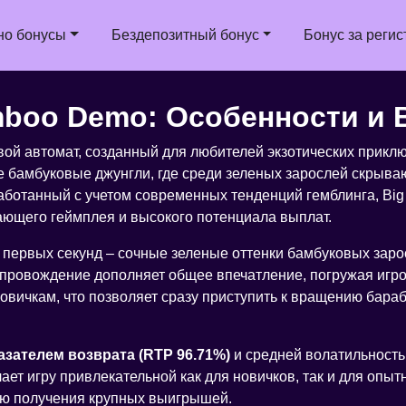
но бонусы
Бездепозитный бонус
Бонус за реги
mboo Demo: Особенности и
вой автомат, созданный для любителей экзотических прикл
ые бамбуковые джунгли, где среди зеленых зарослей скрыв
ботанный с учетом современных тенденций гемблинга, Bi
ающего геймплея и высокого потенциала выплат.
 первых секунд – сочные зеленые оттенки бамбуковых зар
опровождение дополняет общее впечатление, погружая игро
вичкам, что позволяет сразу приступить к вращению бараб
зателем возврата (RTP 96.71%)
и средней волатильность
ает игру привлекательной как для новичков, так и для опы
ю получения крупных выигрышей.