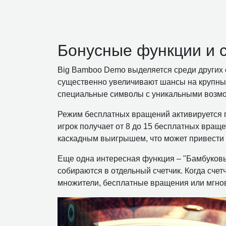
Бонусные функции и 
Big Bamboo Demo выделяется среди других с
существенно увеличивают шансы на крупны
специальные символы с уникальными возм
Режим бесплатных вращений активируется п
игрок получает от 8 до 15 бесплатных вращ
каскадным выигрышем, что может привести
Еще одна интересная функция – "Бамбуков
собираются в отдельный счетчик. Когда счет
множители, бесплатные вращения или мгно