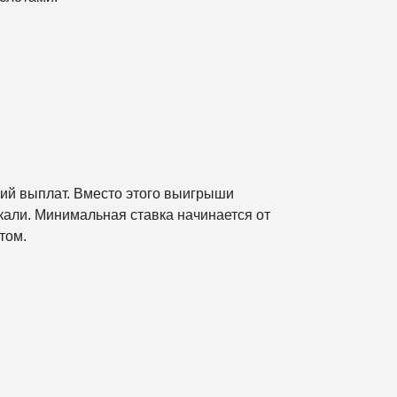
иний выплат. Вместо этого выигрыши
али. Минимальная ставка начинается от
том.