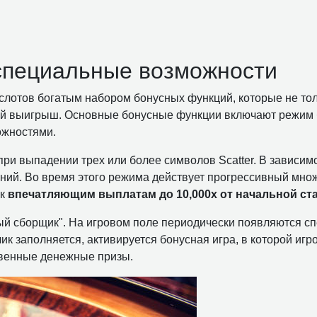
специальные возможности
лотов богатым набором бонусных функций, которые не толь
й выигрыш. Основные бонусные функции включают режим 
ожностями.
ри выпадении трех или более символов Scatter. В зависим
ений. Во время этого режима действует прогрессивный мно
 к
впечатляющим выплатам до 10,000x от начальной ст
ый сборщик". На игровом поле периодически появляются с
чик заполняется, активируется бонусная игра, в которой и
венные денежные призы.