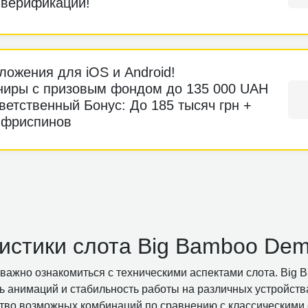
 верификации!
ложения для iOS и Android!
ниры с призовым фондом до 135 000 UAH
ветственный Бонус: До 185 тысяч грн +
 фриспинов
ристики слота Big Bamboo De
, важно ознакомиться с техническими аспектами слота. Bi
анимаций и стабильность работы на различных устройствах
ство возможных комбинаций по сравнению с классическими 