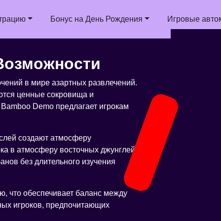
страцию
Бонус на День Рождения
Игровые авто
 Возможности
ючений в мире азартных развлечений.
аются ценные сокровища и
g Bamboo Demo предлагает игрокам
ослей создают атмосферу
ка в атмосферу восточных джунглей.
анов без длительного изучения
ю, что обеспечивает баланс между
тных игроков, предпочитающих