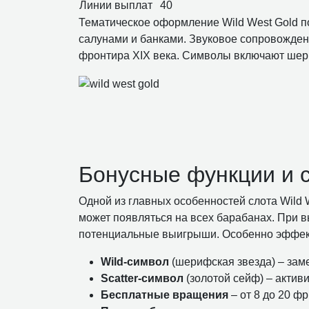
Линии выплат
40
Тематическое оформление Wild West Gold по
салунами и банками. Звуковое сопровожден
фронтира XIX века. Символы включают шериф
Бонусные функции и 
Одной из главных особенностей слота Wild
может появляться на всех барабанах. При в
потенциальные выигрыши. Особенно эффект
Wild-символ
(шерифская звезда) – заме
Scatter-символ
(золотой сейф) – акти
Бесплатные вращения
– от 8 до 20 