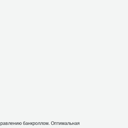
управлению банкроллом. Оптимальная