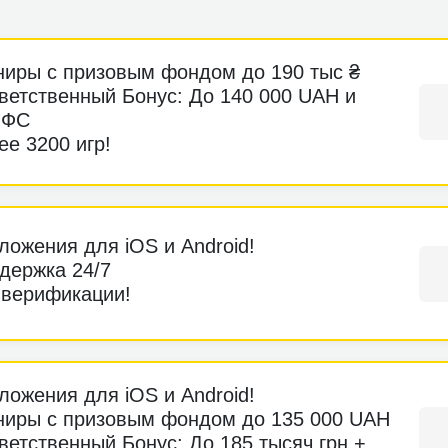
ниры с призовым фондом до 190 тыс ₴
ветственный Бонус: До 140 000 UAH и
 ФС
ее 3200 игр!
ложения для iOS и Android!
держка 24/7
 верификации!
ложения для iOS и Android!
ниры с призовым фондом до 135 000 UAH
ветственный Бонус: До 185 тысяч грн +