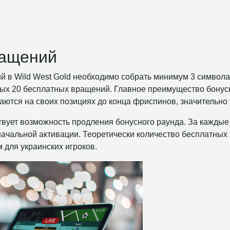
ращений
в Wild West Gold необходимо собрать минимум 3 символа Sc
целых 20 бесплатных вращений. Главное преимущество бонусн
ются на своих позициях до конца фриспинов, значительн
вует возможность продления бонусного раунда. За каждые 
начальной активации. Теоретически количество бесплатных 
для украинских игроков.