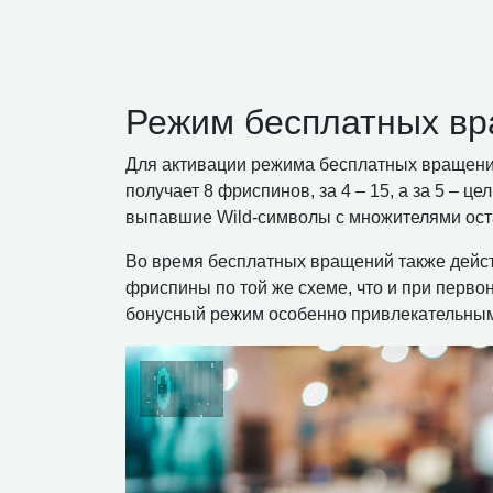
Режим бесплатных в
Для активации режима бесплатных вращений 
получает 8 фриспинов, за 4 – 15, а за 5 – 
выпавшие Wild-символы с множителями оста
Во время бесплатных вращений также дейст
фриспины по той же схеме, что и при перво
бонусный режим особенно привлекательным 