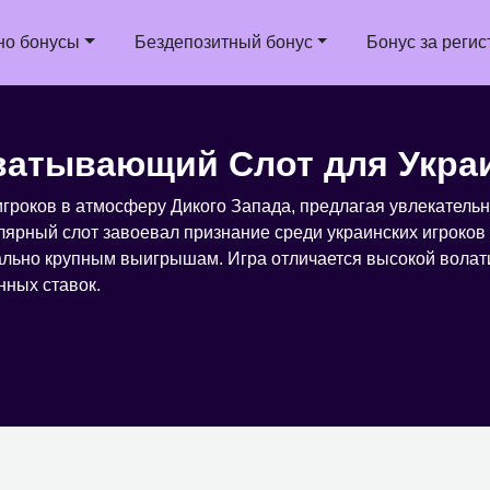
но бонусы
Бездепозитный бонус
Бонус за реги
ахватывающий Слот для Укра
т игроков в атмосферу Дикого Запада, предлагая увлекатель
улярный слот завоевал признание среди украинских игроко
ально крупным выигрышам. Игра отличается высокой вола
нных ставок.