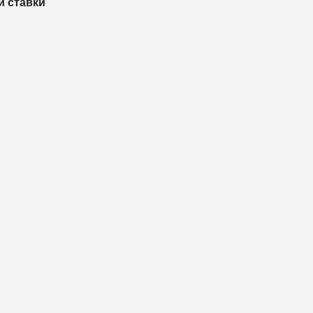
й ставки