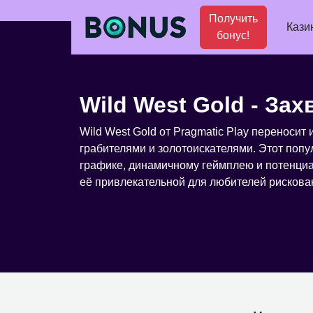
Получить
Кази
бонус!
Wild West Gold - З
Wild West Gold от Pragmatic Play переноси
грабителями и золотоискателями. Этот поп
графике, динамичному геймплею и потенци
её привлекательной для любителей рискова