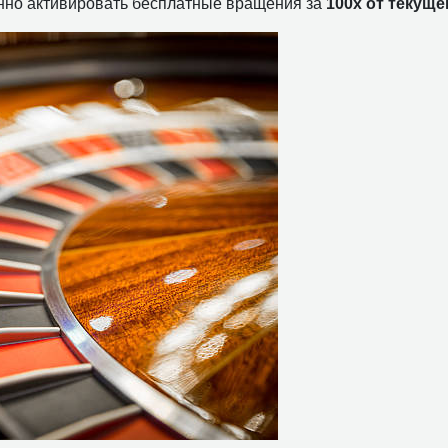
нно активировать бесплатные вращения за
100x от текуще