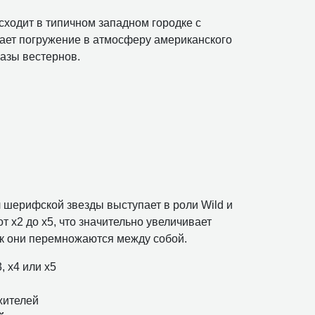
сходит в типичном западном городке с
ает погружение в атмосферу американского
азы вестернов.
 шерифской звезды выступает в роли Wild и
 x2 до x5, что значительно увеличивает
к они перемножаются между собой.
 x4 или x5
жителей