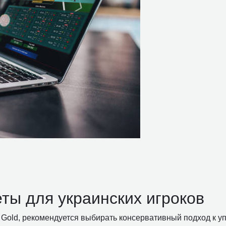
еты для украинских игроков
 Gold, рекомендуется выбирать консервативный подход к 