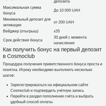
депозита
Максимальная сумма
До 10 000 UAH
бонуса
Минимальный депозит для
от 200 UAH
активации
Вейджер (отыгрыш)
x35
30 дней с момента
Срок действия бонуса
начисления
Как получить бонус на первый депозит
в Cosmoclub
Процедура получения приветственного бонуса проста и
понятна. Игроку необходимо выполнить несколько
шагов:
Зарегистрироваться на официальном сайте
Cosmoclub и подтвердить учётную запись
Перейти в раздел пополнения счёта и выбрать
удобный способ оплаты