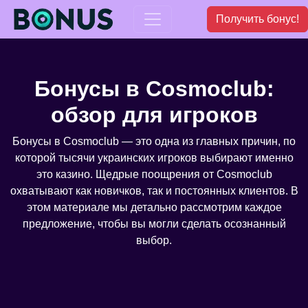
Получить бонус!
Бонусы в Cosmoclub:
обзор для игроков
Бонусы в Cosmoclub — это одна из главных причин, по
которой тысячи украинских игроков выбирают именно
это казино. Щедрые поощрения от Cosmoclub
охватывают как новичков, так и постоянных клиентов. В
этом материале мы детально рассмотрим каждое
предложение, чтобы вы могли сделать осознанный
выбор.