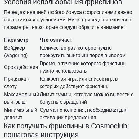
Условия использования фриспинов
Перед активацией любого бонуса с фриспинами важно
ознакомиться с условиями. Ниже приведены ключевые
параметры, на которые следует обратить внимание:
Параметр
Что означает
Вейджер
Количество раз, которое нужно
(wagering)
прокрутить выигрыш перед выводом
Время, в течение которого фриспины
Срок действия
нужно использовать
Привязка к
Конкретная игра или список игр, в
слоту
которых действуют фриспины
Максимальный
Лимит суммы, которую можно вывести с
выигрыш
бонусных вращений
Минимальный
Сумма пополнения, необходимая для
депозит
активации предложения
Как получить фриспины в Cosmoclub:
пошаговая инструкция