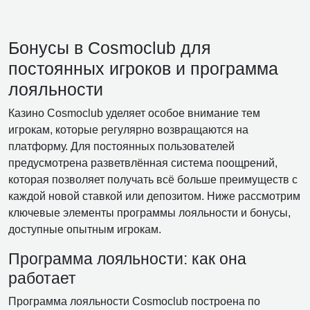
Бонусы в Cosmoclub для
постоянных игроков и программа
лояльности
Казино Cosmoclub уделяет особое внимание тем
игрокам, которые регулярно возвращаются на
платформу. Для постоянных пользователей
предусмотрена разветвлённая система поощрений,
которая позволяет получать всё больше преимуществ с
каждой новой ставкой или депозитом. Ниже рассмотрим
ключевые элементы программы лояльности и бонусы,
доступные опытным игрокам.
Программа лояльности: как она
работает
Программа лояльности Cosmoclub построена по