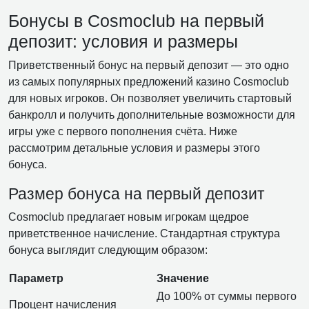
Бонусы в Cosmoclub на первый
депозит: условия и размеры
Приветственный бонус на первый депозит — это одно
из самых популярных предложений казино Cosmoclub
для новых игроков. Он позволяет увеличить стартовый
банкролл и получить дополнительные возможности для
игры уже с первого пополнения счёта. Ниже
рассмотрим детальные условия и размеры этого
бонуса.
Размер бонуса на первый депозит
Cosmoclub предлагает новым игрокам щедрое
приветственное начисление. Стандартная структура
бонуса выглядит следующим образом:
Параметр
Значение
До 100% от суммы первого
Процент начисления