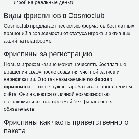
игрой на реальные деньги
Виды фриспинов в Cosmoclub
Cosmoclub предлагает несколько форматов бесплатных
вращений в зависимости от статуса игрока и активных
акций на платформе.
Фриспины за регистрацию
Новым игрокам казино может начислять бесплатные
вращения сразу после создания учётной записи и
верификации. Это так называемые
no deposit
фриспины
— их не нужно зарабатывать пополнением
счёта. Они являются отличной возможностью
познакомиться с платформой без финансовых
обязательств.
Фриспины как часть приветственного
пакета