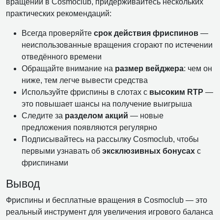
вращений в Cosmoclub, придерживайтесь нескольких
практических рекомендаций:
Всегда проверяйте
срок действия фриспинов
—
неиспользованные вращения сгорают по истечении
отведённого времени
Обращайте внимание на
размер вейджера
: чем он
ниже, тем легче вывести средства
Используйте фриспины в слотах с
высоким RTP
—
это повышает шансы на получение выигрыша
Следите за
разделом акций
— новые
предложения появляются регулярно
Подписывайтесь на рассылку Cosmoclub, чтобы
первыми узнавать об
эксклюзивных бонусах
с
фриспинами
Вывод
Фриспины и бесплатные вращения в Cosmoclub — это
реальный инструмент для увеличения игрового баланса