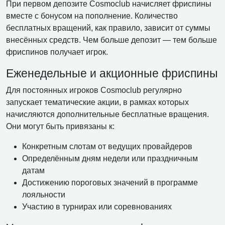
При первом депозите Cosmoclub начисляет фриспины
вместе с бонусом на пополнение. Количество
бесплатных вращений, как правило, зависит от суммы
внесённых средств. Чем больше депозит — тем больше
фриспинов получает игрок.
Еженедельные и акционные фриспины
Для постоянных игроков Cosmoclub регулярно
запускает тематические акции, в рамках которых
начисляются дополнительные бесплатные вращения.
Они могут быть привязаны к:
Конкретным слотам от ведущих провайдеров
Определённым дням недели или праздничным
датам
Достижению пороговых значений в программе
лояльности
Участию в турнирах или соревнованиях