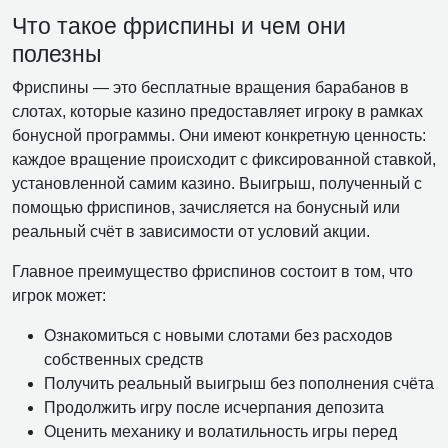
Что такое фриспины и чем они
полезны
Фриспины — это бесплатные вращения барабанов в
слотах, которые казино предоставляет игроку в рамках
бонусной программы. Они имеют конкретную ценность:
каждое вращение происходит с фиксированной ставкой,
установленной самим казино. Выигрыш, полученный с
помощью фриспинов, зачисляется на бонусный или
реальный счёт в зависимости от условий акции.
Главное преимущество фриспинов состоит в том, что
игрок может:
Ознакомиться с новыми слотами без расходов
собственных средств
Получить реальный выигрыш без пополнения счёта
Продолжить игру после исчерпания депозита
Оценить механику и волатильность игры перед