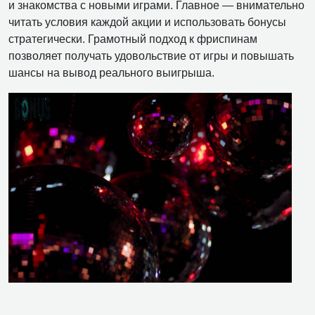
и знакомства с новыми играми. Главное — внимательно
читать условия каждой акции и использовать бонусы
стратегически. Грамотный подход к фриспинам
позволяет получать удовольствие от игры и повышать
шансы на вывод реального выигрыша.