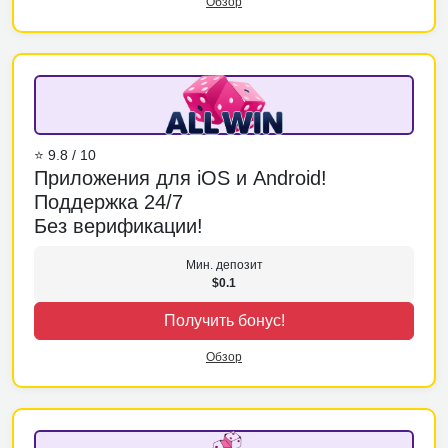
Обзор
⭐ 9.8 / 10
Приложения для iOS и Android!
Поддержка 24/7
Без верификации!
Мин. депозит
$0.1
Получить бонус!
Обзор