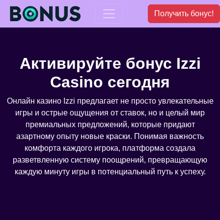
Получить бонус!
Активируйте бонус Izzi
Casino сегодня
Онлайн казино Izzi предлагает не просто увлекательные
игры и острые ощущения от ставок, но и целый мир
премиальных предложений, которые придают
азартному опыту новые краски. Понимая важность
комфорта каждого игрока, платформа создала
разветвленную систему поощрений, превращающую
каждую минуту игры в потенциальный путь к успеху.