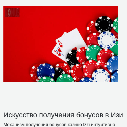
Искусство получения бонусов в Изи
Механизм получения бонусов казино Izzi интуитивно