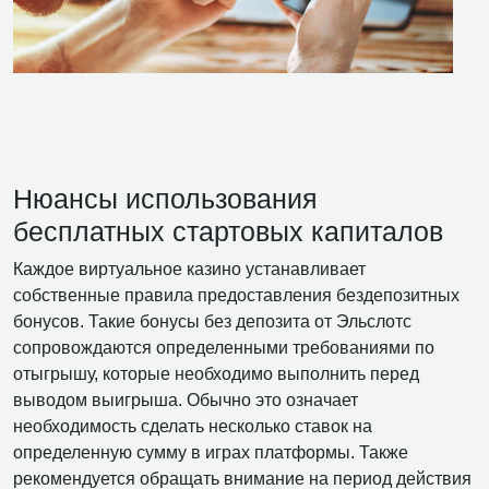
Нюансы использования
бесплатных стартовых капиталов
Каждое виртуальное казино устанавливает
собственные правила предоставления бездепозитных
бонусов. Такие бонусы без депозита от Эльслотс
сопровождаются определенными требованиями по
отыгрышу, которые необходимо выполнить перед
выводом выигрыша. Обычно это означает
необходимость сделать несколько ставок на
определенную сумму в играх платформы. Также
рекомендуется обращать внимание на период действия