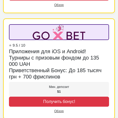
Обзор
⭐ 9.5 / 10
Приложения для iOS и Android!
Турниры с призовым фондом до 135
000 UAH
Приветственный Бонус: До 185 тысяч
грн + 700 фриспинов
Мин. депозит
$1
Получить бонус!
Обзор