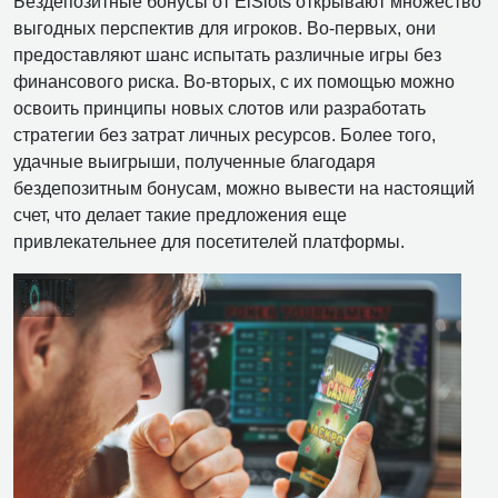
Бездепозитные бонусы от ElSlots открывают множество
выгодных перспектив для игроков. Во-первых, они
предоставляют шанс испытать различные игры без
финансового риска. Во-вторых, с их помощью можно
освоить принципы новых слотов или разработать
стратегии без затрат личных ресурсов. Более того,
удачные выигрыши, полученные благодаря
бездепозитным бонусам, можно вывести на настоящий
счет, что делает такие предложения еще
привлекательнее для посетителей платформы.