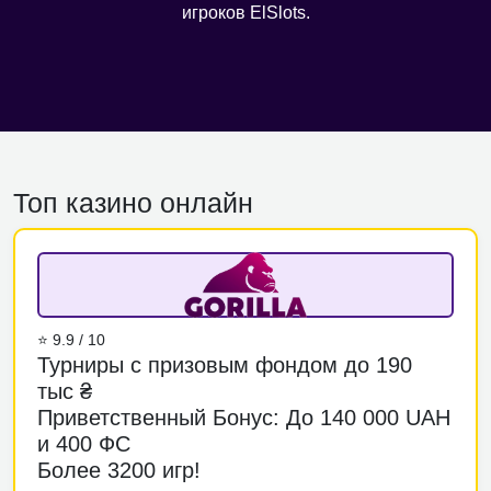
игроков ElSlots.
Топ казино онлайн
⭐ 9.9 / 10
Турниры с призовым фондом до 190
тыс ₴
Приветственный Бонус: До 140 000 UAH
и 400 ФС
Более 3200 игр!