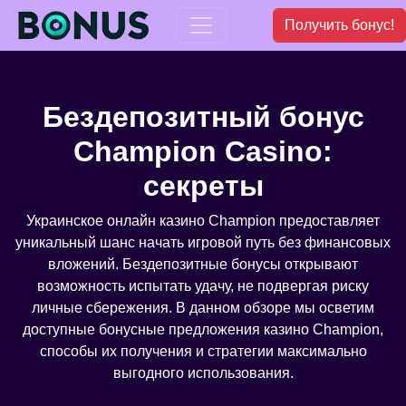
Получить бонус!
Бездепозитный бонус
Champion Casino:
секреты
Украинское онлайн казино Champion предоставляет
уникальный шанс начать игровой путь без финансовых
вложений. Бездепозитные бонусы открывают
возможность испытать удачу, не подвергая риску
личные сбережения. В данном обзоре мы осветим
доступные бонусные предложения казино Champion,
способы их получения и стратегии максимально
выгодного использования.