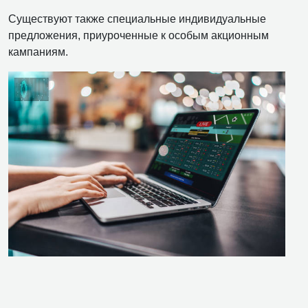
Существуют также специальные индивидуальные
предложения, приуроченные к особым акционным
кампаниям.