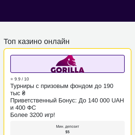
Топ казино онлайн
⭐ 9.9 / 10
Турниры с призовым фондом до 190
тыс ₴
Приветственный Бонус: До 140 000 UAH
и 400 ФС
Более 3200 игр!
Мин. депозит
$5