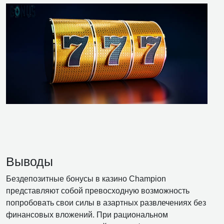
Выводы
Бездепозитные бонусы в казино Champion
представляют собой превосходную возможность
попробовать свои силы в азартных развлечениях без
финансовых вложений. При рациональном