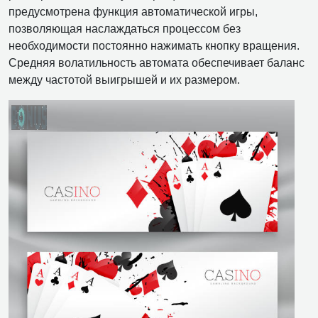
предусмотрена функция автоматической игры,
позволяющая наслаждаться процессом без
необходимости постоянно нажимать кнопку вращения.
Средняя волатильность автомата обеспечивает баланс
между частотой выигрышей и их размером.