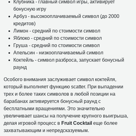
Клубника - главный символ игры, активирует
бонусную игру
Арбуз - высокооплачиваемый символ (до 2000
кредитов)
Лимон - средний по стоимости символ
Яблоко - средний по стоимости символ
Груша - средний по стоимости символ
Апельсин - низкооплачиваемый символ
Коктейль - символ разброса, запускает бонусный
раунд
Особого внимания заслуживает символ коктейля,
который выполняет функцию scatter. При выпадении
трех и более таких символов в любой позиции на
барабанах активируется бонусный раунд с
бесплатными вращениями. Это значительно
увеличивает шансы на получение крупного выигрыша,
делая игровой процесс в
Fruit Cocktail
еще более
захватывающим и непредсказуемым.