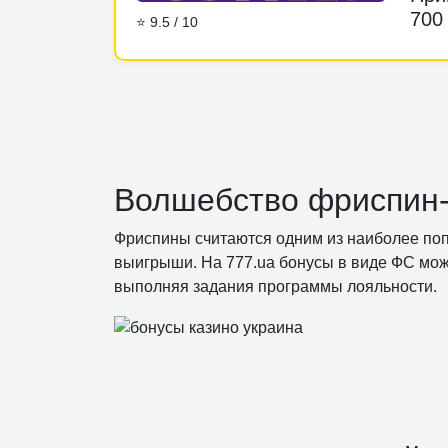
700
⭐ 9.5 / 10
Волшебство фриспин-
Фриспины считаются одним из наиболее поп
выигрыши. На 777.ua бонусы в виде ФС можн
выполняя задания программы лояльности.