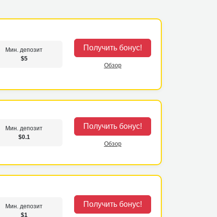
Получить бонус!
Мин. депозит
$5
Обзор
Получить бонус!
Мин. депозит
$0.1
Обзор
Получить бонус!
Мин. депозит
$1