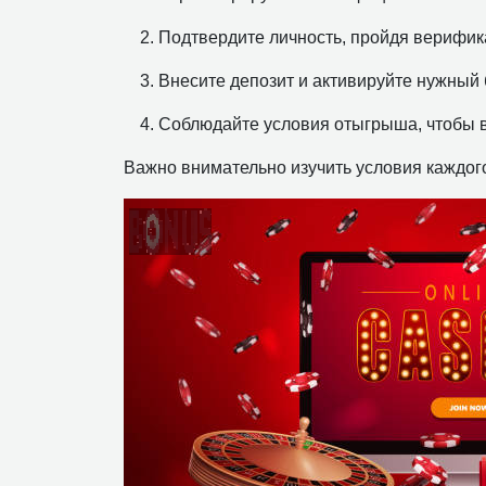
Подтвердите личность, пройдя верифик
Внесите депозит и активируйте нужный 
Соблюдайте условия отыгрыша, чтобы 
Важно внимательно изучить условия каждого