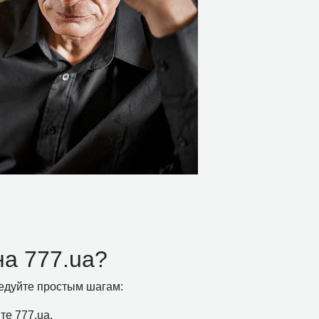
на 777.ua?
ледуйте простым шагам:
те 777.ua.