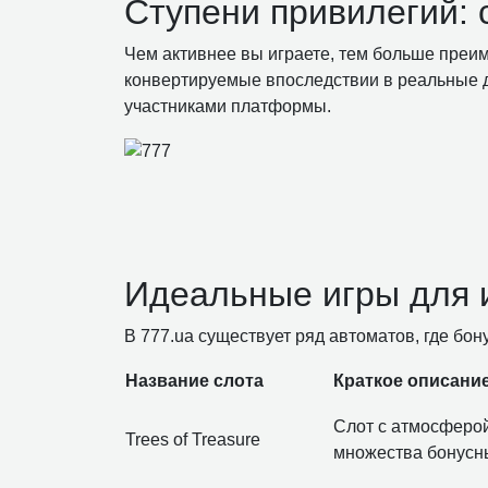
Ступени привилегий: 
Чем активнее вы играете, тем больше преи
конвертируемые впоследствии в реальные 
участниками платформы.
Идеальные игры для и
В 777.ua существует ряд автоматов, где б
Название слота
Краткое описани
Слот с атмосферой
Trees of Treasure
множества бонусн