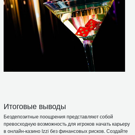
Итоговые выводы
Бездепозитные поощрения представляют собой
превосходную возможность для игроков начать карьеру
в онлайн-казино Izzi без финансовых рисков. Создайте