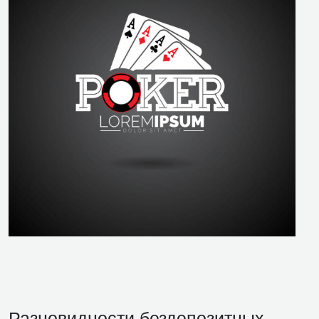
Разновидности бездепозитных