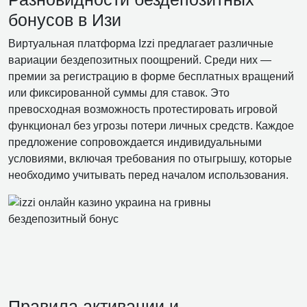
бонусов в Изи
Виртуальная платформа Izzi предлагает различные
вариации бездепозитных поощрений. Среди них —
премии за регистрацию в форме бесплатных вращений
или фиксированной суммы для ставок. Это
превосходная возможность протестировать игровой
функционал без угрозы потери личных средств. Каждое
предложение сопровождается индивидуальными
условиями, включая требования по отыгрышу, которые
необходимо учитывать перед началом использования.
Правила активации и