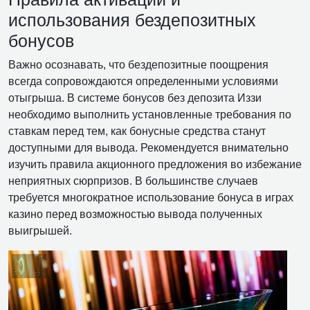
использования бездепозитных
бонусов
Важно осознавать, что бездепозитные поощрения
всегда сопровождаются определенными условиями
отыгрыша. В системе бонусов без депозита Иззи
необходимо выполнить установленные требования по
ставкам перед тем, как бонусные средства станут
доступными для вывода. Рекомендуется внимательно
изучить правила акционного предложения во избежание
неприятных сюрпризов. В большинстве случаев
требуется многократное использование бонуса в играх
казино перед возможностью вывода полученных
выигрышей.