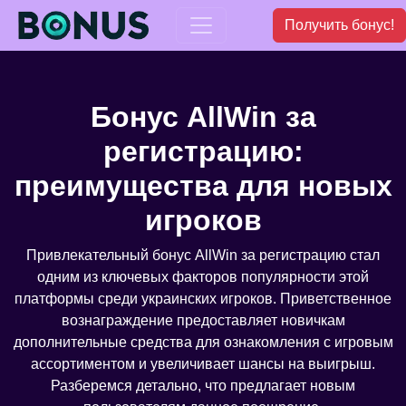
Получить бонус!
Бонус AllWin за
регистрацию:
преимущества для новых
игроков
Привлекательный бонус AllWin за регистрацию стал
одним из ключевых факторов популярности этой
платформы среди украинских игроков. Приветственное
вознаграждение предоставляет новичкам
дополнительные средства для ознакомления с игровым
ассортиментом и увеличивает шансы на выигрыш.
Разберемся детально, что предлагает новым