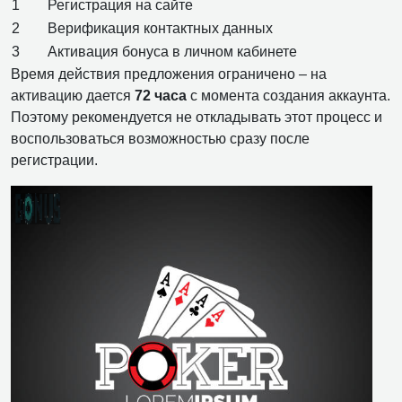
1
Регистрация на сайте
2
Верификация контактных данных
3
Активация бонуса в личном кабинете
Время действия предложения ограничено – на
активацию дается
72 часа
с момента создания аккаунта.
Поэтому рекомендуется не откладывать этот процесс и
воспользоваться возможностью сразу после
регистрации.