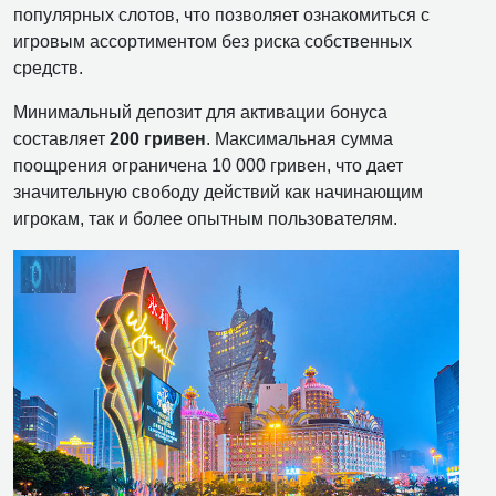
популярных слотов, что позволяет ознакомиться с
игровым ассортиментом без риска собственных
средств.
Минимальный депозит для активации бонуса
составляет
200 гривен
. Максимальная сумма
поощрения ограничена 10 000 гривен, что дает
значительную свободу действий как начинающим
игрокам, так и более опытным пользователям.