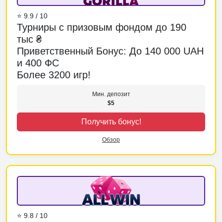
⭐ 9.9 / 10
Турниры с призовым фондом до 190
тыс ₴
Приветственный Бонус: До 140 000 UAH
и 400 ФС
Более 3200 игр!
Мин. депозит
$5
Получить бонус!
Обзор
⭐ 9.8 / 10