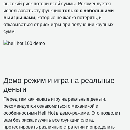
высокий риск потери всей суммы. Рекомендуется
использовать эту функцию
только с небольшими
выигрышами
, которые не жалко потерять, и
отказываться от риск-игры при получении крупных
сумм.
Демо-режим и игра на реальные
деньги
Перед тем как начать игру на реальные деньги,
рекомендуется ознакомиться с механикой и
особенностями Hell Hot в демо-режиме. Это позволит
вам без риска изучить все функции слота,
протестировать различные стратегии и определить