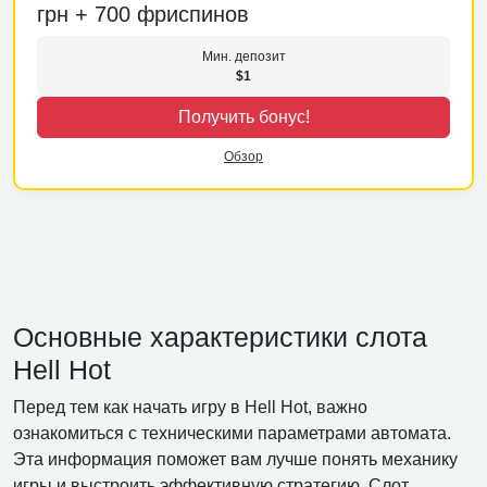
грн + 700 фриспинов
Мин. депозит
$1
Получить бонус!
Обзор
Основные характеристики слота
Hell Hot
Перед тем как начать игру в Hell Hot, важно
ознакомиться с техническими параметрами автомата.
Эта информация поможет вам лучше понять механику
игры и выстроить эффективную стратегию. Слот