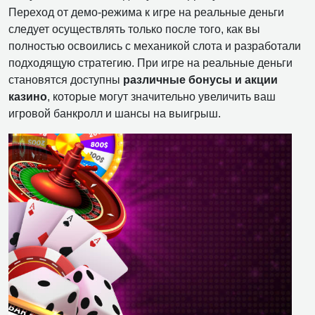
Переход от демо-режима к игре на реальные деньги
следует осуществлять только после того, как вы
полностью освоились с механикой слота и разработали
подходящую стратегию. При игре на реальные деньги
становятся доступны
различные бонусы и акции
казино
, которые могут значительно увеличить ваш
игровой банкролл и шансы на выигрыш.