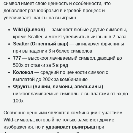
символ имеет свою ценность и особенности, что
добавляет разнообразия в игровой процесс и
увеличивает шансы на выигрыш.
Wild (Дьявол)
— заменяет любые другие символы,
кроме Scatter, и может увеличить выигрыш в 2 раза
Scatter (Огненный шар)
— активирует фриспины
при выпадении 3 и более символов
777
— высокооплачиваемый символ, дающий до
500x от ставки за 5 в ряд
Колокол
— средний по ценности символ с
выплатой до 200x за комбинацию
Фрукты (вишни, лимоны, апельсины)
—
низкооплачиваемые символы с выплатами от 5x до
100x
Особенно ценными являются комбинации с участием
Wild-символа, который не только заменяет другие
изображения, но и
удваивает выигрыш
при