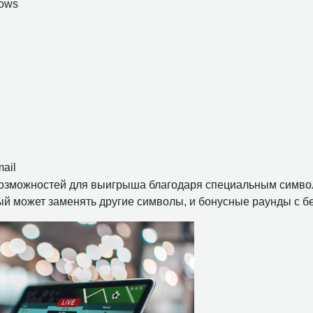
dows
mail
 возможностей для выигрыша благодаря специальным симв
рый может заменять другие символы, и бонусные раунды с