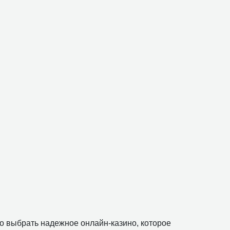
но выбрать надежное онлайн-казино, которое