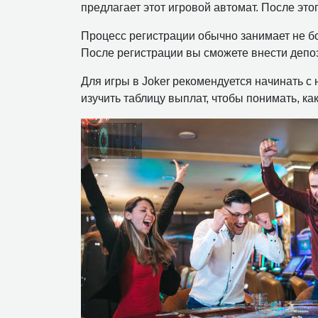
предлагает этот игровой автомат. После это
Процесс регистрации обычно занимает не 
После регистрации вы сможете внести депоз
Для игры в Joker рекомендуется начинать с
изучить таблицу выплат, чтобы понимать, 