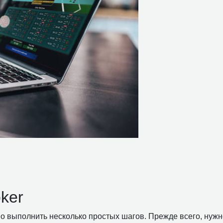
oker
имо выполнить несколько простых шагов. Прежде всего, нуж