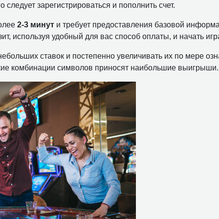
го следует зарегистрироваться и пополнить счет.
более
2-3 минут
и требует предоставления базовой информац
ит, используя удобный для вас способ оплаты, и начать иг
 небольших ставок и постепенно увеличивать их по мере оз
какие комбинации символов приносят наибольшие выигрыши.