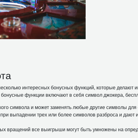
ота
 несколько интересных бонусных функций, которые делают 
бонусные функции включают в себя символ джокера, бесп
кого символа и может заменять любые другие символы дл
при выпадении трех или более символов разброса и дают 
ых вращений все выигрыши могут быть умножены на опред