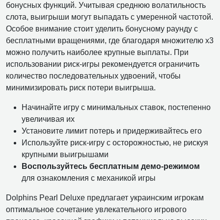
бонусных функций. Учитывая среднюю волатильность
слота, выигрыши могут выпадать с умеренной частотой.
Особое внимание стоит уделить бонусному раунду с
бесплатными вращениями, где благодаря множителю х3
можно получить наиболее крупные выплаты. При
использовании риск-игры рекомендуется ограничить
количество последовательных удвоений, чтобы
минимизировать риск потери выигрыша.
Начинайте игру с минимальных ставок, постепенно
увеличивая их
Установите лимит потерь и придерживайтесь его
Используйте риск-игру с осторожностью, не рискуя
крупными выигрышами
Воспользуйтесь бесплатным демо-режимом
для ознакомления с механикой игры
Dolphins Pearl Deluxe предлагает украинским игрокам
оптимальное сочетание увлекательного игрового