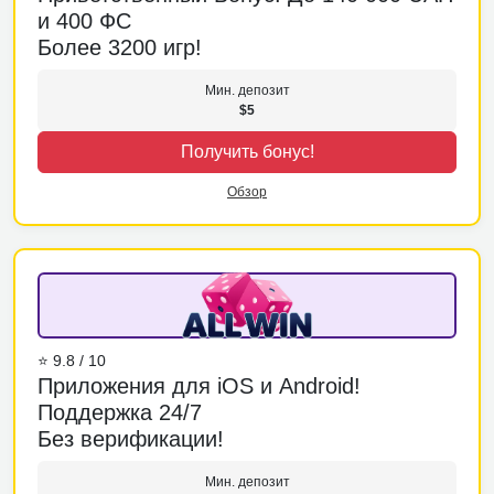
и 400 ФС
Более 3200 игр!
Мин. депозит
$5
Получить бонус!
Обзор
⭐ 9.8 / 10
Приложения для iOS и Android!
Поддержка 24/7
Без верификации!
Мин. депозит