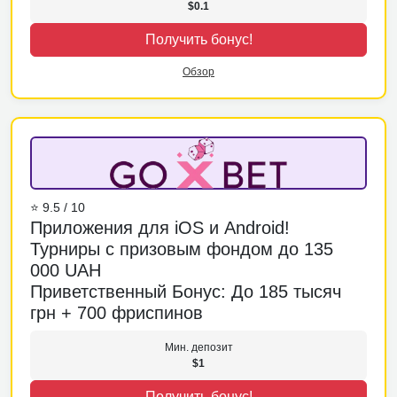
$0.1
Получить бонус!
Обзор
⭐ 9.5 / 10
Приложения для iOS и Android!
Турниры с призовым фондом до 135
000 UAH
Приветственный Бонус: До 185 тысяч
грн + 700 фриспинов
Мин. депозит
$1
Получить бонус!