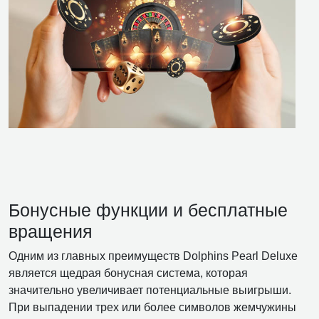
Бонусные функции и бесплатные
вращения
Одним из главных преимуществ Dolphins Pearl Deluxe
является щедрая бонусная система, которая
значительно увеличивает потенциальные выигрыши.
При выпадении трех или более символов жемчужины