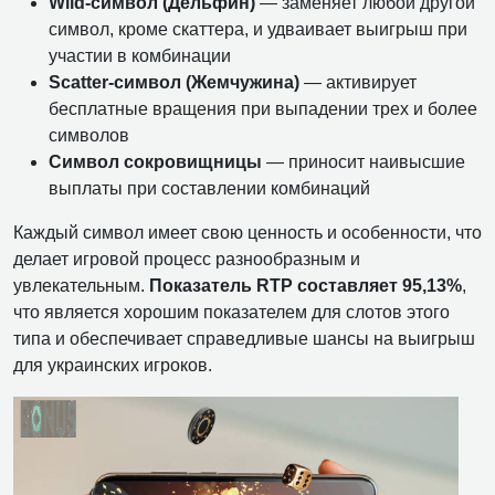
Wild-символ (Дельфин)
— заменяет любой другой
символ, кроме скаттера, и удваивает выигрыш при
участии в комбинации
Scatter-символ (Жемчужина)
— активирует
бесплатные вращения при выпадении трех и более
символов
Символ сокровищницы
— приносит наивысшие
выплаты при составлении комбинаций
Каждый символ имеет свою ценность и особенности, что
делает игровой процесс разнообразным и
увлекательным.
Показатель RTP составляет 95,13%
,
что является хорошим показателем для слотов этого
типа и обеспечивает справедливые шансы на выигрыш
для украинских игроков.