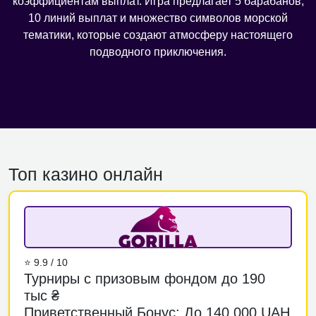
коэффициентам выплат. Игра предлагает 5 барабанов,
10 линий выплат и множество символов морской
тематики, которые создают атмосферу настоящего
подводного приключения.
Топ казино онлайн
⭐ 9.9 / 10
Турниры с призовым фондом до 190
тыс ₴
Приветственный Бонус: До 140 000 UAH