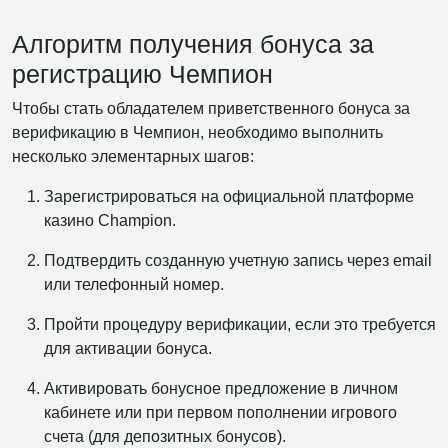
Алгоритм получения бонуса за
регистрацию Чемпион
Чтобы стать обладателем приветственного бонуса за
верификацию в Чемпион, необходимо выполнить
несколько элементарных шагов:
Зарегистрироваться на официальной платформе
казино Champion.
Подтвердить созданную учетную запись через email
или телефонный номер.
Пройти процедуру верификации, если это требуется
для активации бонуса.
Активировать бонусное предложение в личном
кабинете или при первом пополнении игрового
счета (для депозитных бонусов).