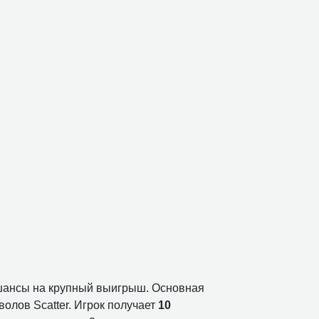
 шансы на крупный выигрыш. Основная
волов Scatter. Игрок получает
10