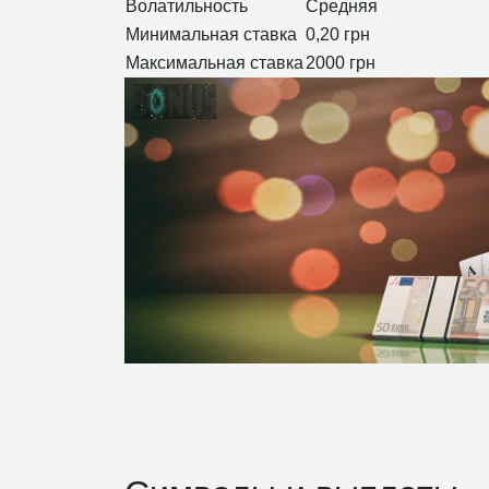
Волатильность
Средняя
Минимальная ставка
0,20 грн
Максимальная ставка
2000 грн