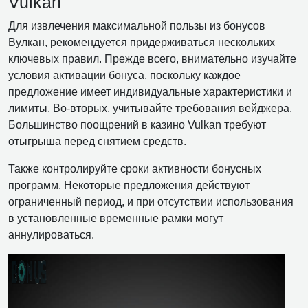
Vulkan
Для извлечения максимальной пользы из бонусов
Вулкан, рекомендуется придерживаться нескольких
ключевых правил. Прежде всего, внимательно изучайте
условия активации бонуса, поскольку каждое
предложение имеет индивидуальные характеристики и
лимиты. Во-вторых, учитывайте требования вейджера.
Большинство поощрений в казино Vulkan требуют
отыгрыша перед снятием средств.
Также контролируйте сроки активности бонусных
программ. Некоторые предложения действуют
ограниченный период, и при отсутствии использования
в установленные временные рамки могут
аннулироваться.