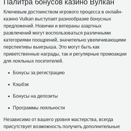
Палитра бонусов казино Вулкан
Ключевым достоинством игрового процесса в онлайн-
казино Vulkan выступает разнообразие бонусных
предложений. Новички и ветераны азартных
развлечений могут воспользоваться различными
категориями поощрений, значительно увеличивающими
перспективы выигрыша. Это могут быть как
приветственные награды, так и регулярные промоакции
для лояльных посетителей.
Бонусы за регистрацию
Кэшбэк
Бонусы на депозиты
Программы лояльности
Независимо от вашего уровня мастерства, всегда
присутствует возможность получить дополнительные