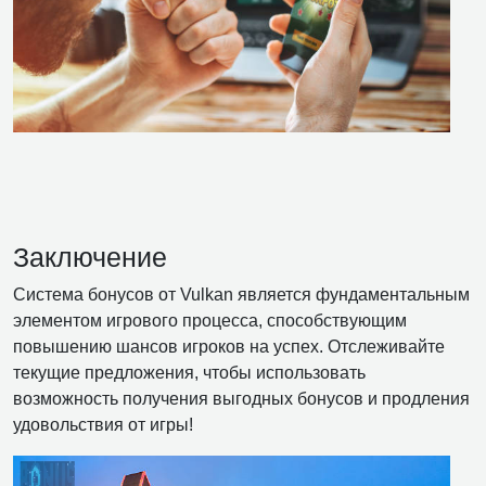
Заключение
Система бонусов от Vulkan является фундаментальным
элементом игрового процесса, способствующим
повышению шансов игроков на успех. Отслеживайте
текущие предложения, чтобы использовать
возможность получения выгодных бонусов и продления
удовольствия от игры!