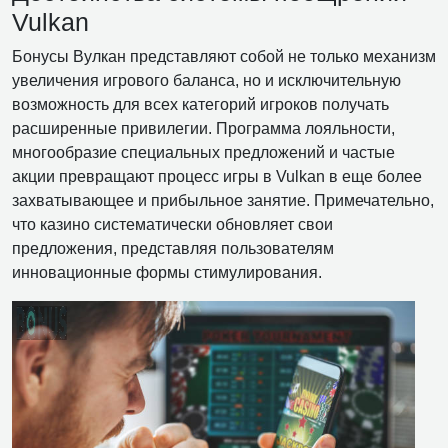
Vulkan
Бонусы Вулкан представляют собой не только механизм
увеличения игрового баланса, но и исключительную
возможность для всех категорий игроков получать
расширенные привилегии. Программа лояльности,
многообразие специальных предложений и частые
акции превращают процесс игры в Vulkan в еще более
захватывающее и прибыльное занятие. Примечательно,
что казино систематически обновляет свои
предложения, представляя пользователям
инновационные формы стимулирования.