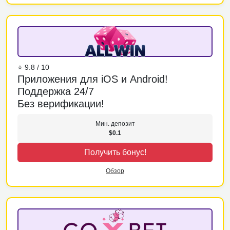
⭐ 9.8 / 10
Приложения для iOS и Android!
Поддержка 24/7
Без верификации!
Мин. депозит
$0.1
Получить бонус!
Обзор