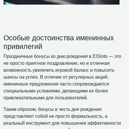
Особые достоинства именинных
привилегий
Праздничные бонусы ко дню рождения в ElSlots — это
не просто приятное поздравление, но и отличная
возможность увеличить игровой баланс и повысить
шансы на успех. В отличие от регулярных акций,
именинные предложения часто сопровождаются
специальными условиями, делающими их более
привлекательными для пользователей.
Таким образом, бонусы в честь дня рождения
представляют собой не просто формальность, а
реальный инструмент для повышения эффективности