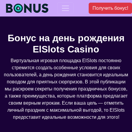
Получить бонус!
Бонус на день рождения
ElSlots Casino
Виртуальная игровая площадка ElSlots постоянно
стремится создать особенные условия для своих
пользователей, а день рождения становится идеальным
поводом для приятных сюрпризов. В этой публикации
мы раскроем секреты получения праздничных бонусов,
а также преимущества, которые платформа предлагает
своим верным игрокам. Если ваша цель — отметить
личный праздник с максимальной выгодой, то ElSlots
предоставит идеальные возможности для этого!