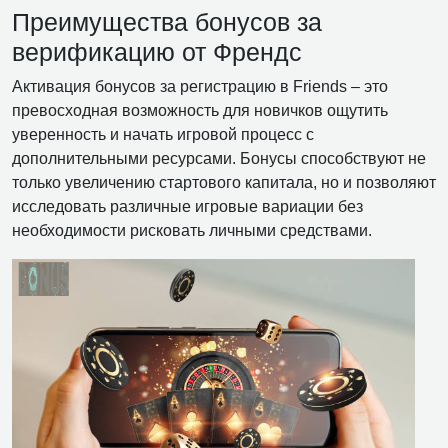
Преимущества бонусов за
верификацию от Френдс
Активация бонусов за регистрацию в Friends – это
превосходная возможность для новичков ощутить
уверенность и начать игровой процесс с
дополнительными ресурсами. Бонусы способствуют не
только увеличению стартового капитала, но и позволяют
исследовать различные игровые вариации без
необходимости рисковать личными средствами.