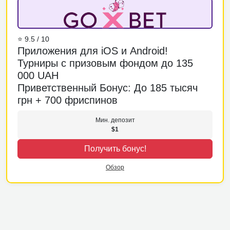
⭐ 9.5 / 10
Приложения для iOS и Android!
Турниры с призовым фондом до 135
000 UAH
Приветственный Бонус: До 185 тысяч
грн + 700 фриспинов
Мин. депозит
$1
Получить бонус!
Обзор