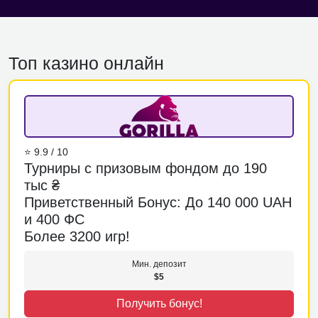
Топ казино онлайн
⭐ 9.9 / 10
Турниры с призовым фондом до 190
тыс ₴
Приветственный Бонус: До 140 000 UAH
и 400 ФС
Более 3200 игр!
Мин. депозит
$5
Получить бонус!