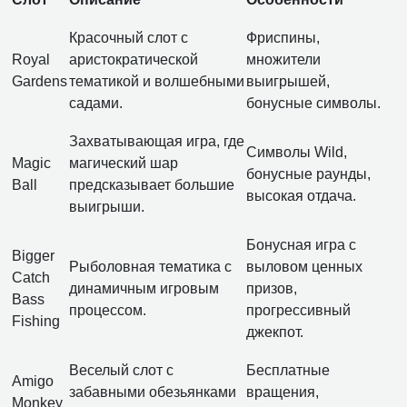
Красочный слот с
Фриспины,
Royal
аристократической
множители
Gardens
тематикой и волшебными
выигрышей,
садами.
бонусные символы.
Захватывающая игра, где
Символы Wild,
Magic
магический шар
бонусные раунды,
Ball
предсказывает большие
высокая отдача.
выигрыши.
Бонусная игра с
Bigger
Рыболовная тематика с
выловом ценных
Catch
динамичным игровым
призов,
Bass
процессом.
прогрессивный
Fishing
джекпот.
Веселый слот с
Бесплатные
Amigo
забавными обезьянками
вращения,
Monkey