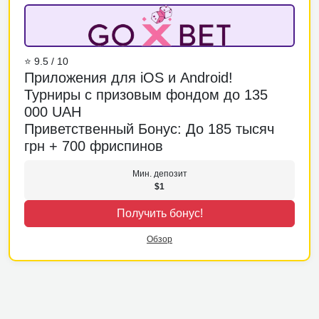
⭐ 9.5 / 10
Приложения для iOS и Android!
Турниры с призовым фондом до 135
000 UAH
Приветственный Бонус: До 185 тысяч
грн + 700 фриспинов
Мин. депозит
$1
Получить бонус!
Обзор