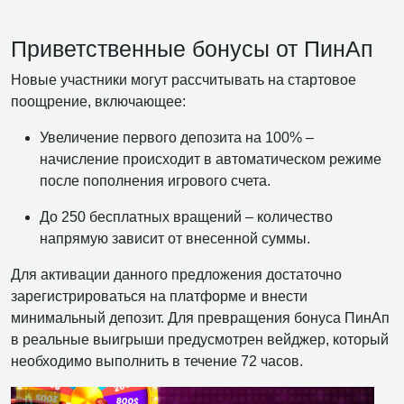
Приветственные бонусы от ПинАп
Новые участники могут рассчитывать на стартовое
поощрение, включающее:
Увеличение первого депозита на 100% –
начисление происходит в автоматическом режиме
после пополнения игрового счета.
До 250 бесплатных вращений – количество
напрямую зависит от внесенной суммы.
Для активации данного предложения достаточно
зарегистрироваться на платформе и внести
минимальный депозит. Для превращения бонуса ПинАп
в реальные выигрыши предусмотрен вейджер, который
необходимо выполнить в течение 72 часов.