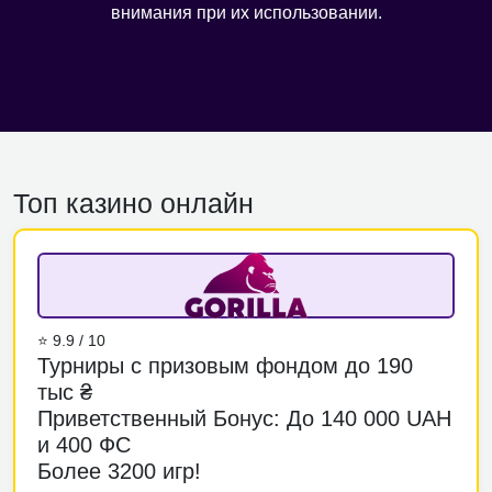
внимания при их использовании.
Топ казино онлайн
⭐ 9.9 / 10
Турниры с призовым фондом до 190
тыс ₴
Приветственный Бонус: До 140 000 UAH
и 400 ФС
Более 3200 игр!