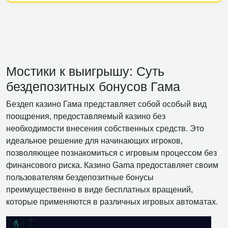
Мостики к выигрышу: Суть
бездепозитных бонусов Гама
Бездеп казино Гама представляет собой особый вид
поощрения, предоставляемый казино без
необходимости внесения собственных средств. Это
идеальное решение для начинающих игроков,
позволяющее познакомиться с игровым процессом без
финансового риска. Казино Gama предоставляет своим
пользователям бездепозитные бонусы
преимущественно в виде бесплатных вращений,
которые применяются в различных игровых автоматах.