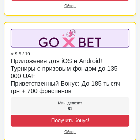
Обзор
⭐ 9.5 / 10
Приложения для iOS и Android!
Турниры с призовым фондом до 135
000 UAH
Приветственный Бонус: До 185 тысяч
грн + 700 фриспинов
Мин. депозит
$1
Получить бонус!
Обзор