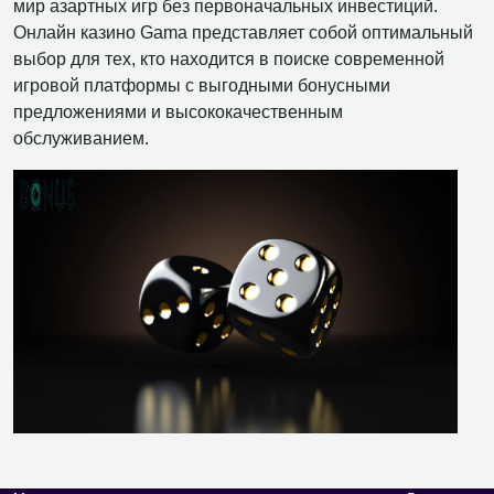
мир азартных игр без первоначальных инвестиций.
Онлайн казино Gama представляет собой оптимальный
выбор для тех, кто находится в поиске современной
игровой платформы с выгодными бонусными
предложениями и высококачественным
обслуживанием.