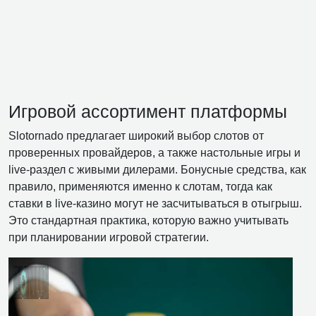
Игровой ассортимент платформы
Slotornado предлагает широкий выбор слотов от
проверенных провайдеров, а также настольные игры и
live-раздел с живыми дилерами. Бонусные средства, как
правило, применяются именно к слотам, тогда как
ставки в live-казино могут не засчитываться в отыгрыш.
Это стандартная практика, которую важно учитывать
при планировании игровой стратегии.