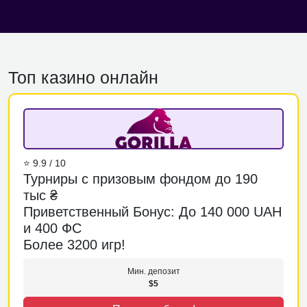
Топ казино онлайн
⭐ 9.9 / 10
Турниры с призовым фондом до 190
тыс ₴
Приветственный Бонус: До 140 000 UAH
и 400 ФС
Более 3200 игр!
Мин. депозит
$5